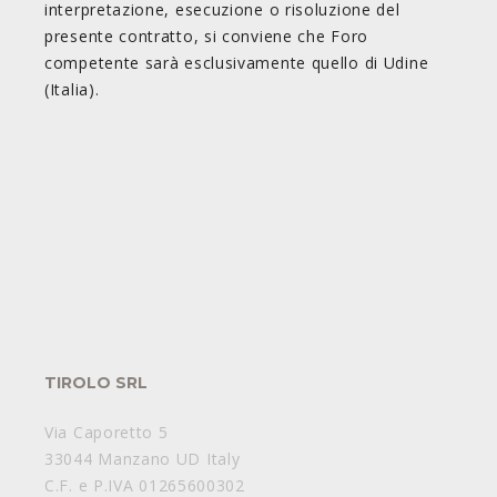
interpretazione, esecuzione o risoluzione del
presente contratto, si conviene che Foro
competente sarà esclusivamente quello di Udine
(Italia).
TIROLO SRL
Via Caporetto 5
33044 Manzano UD Italy
C.F. e P.IVA 01265600302