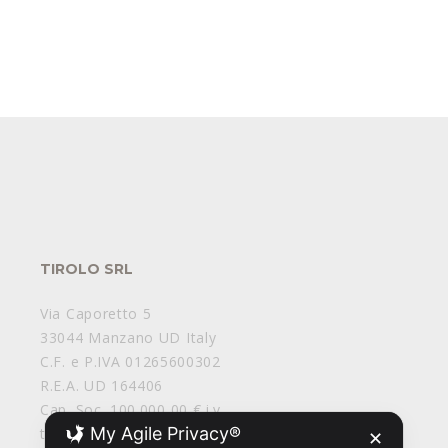
TIROLO SRL
Via Caporetto 5
33044 Manzano UD Italy
C.F. e P.IVA 01265600302
R.E.A. UD 164406
Cap. Soc. 100.000,00 € i.v.
My Agile Privacy®
tirolosrl@legalmail.it
✕