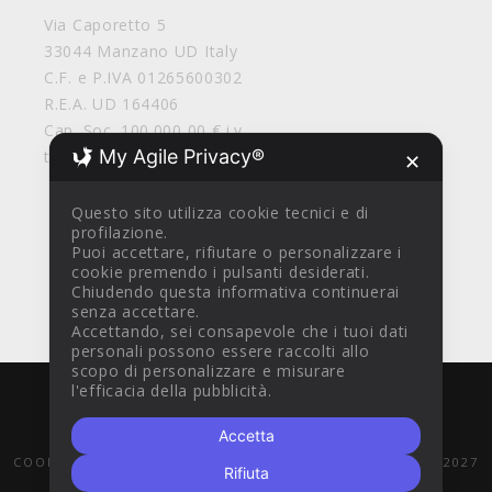
Via Caporetto 5
33044 Manzano UD Italy
C.F. e P.IVA 01265600302
R.E.A. UD 164406
Cap. Soc. 100.000,00 € i.v.
My Agile Privacy®
tirolosrl@legalmail.it
✕
Questo sito utilizza cookie tecnici e di
profilazione.
Puoi accettare, rifiutare o personalizzare i
cookie premendo i pulsanti desiderati.
Chiudendo questa informativa continuerai
senza accettare.
Accettando, sei consapevole che i tuoi dati
personali possono essere raccolti allo
scopo di personalizzare e misurare
l'efficacia della pubblicità.
WITH
BY
AZTEC DESIGN CLINIK
© 2016
Accetta
CONDIZIONI DI VENDITA
PRIVACY POLICY
COOKIE POLICY
POR FESR 2014-2020
PR FESR 2021-2027
Rifiuta