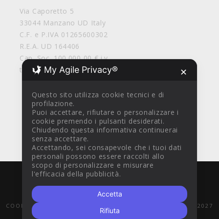
Via Caporetto 5
33044 Manzano UD Italy
C.F. e P.IVA 01265600302
R.E.A. UD 164406
Cap. Soc. 100.000,00 € i.v.
My Agile Privacy®
tirolosrl@legalmail.it
✕
Questo sito utilizza cookie tecnici e di
profilazione.
Puoi accettare, rifiutare o personalizzare i
cookie premendo i pulsanti desiderati.
Chiudendo questa informativa continuerai
senza accettare.
Accettando, sei consapevole che i tuoi dati
personali possono essere raccolti allo
scopo di personalizzare e misurare
l'efficacia della pubblicità.
WITH
BY
AZTEC DESIGN CLINIK
© 2016
Accetta
CONDIZIONI DI VENDITA
PRIVACY POLICY
COOKIE POLICY
POR FESR 2014-2020
PR FESR 2021-2027
Rifiuta