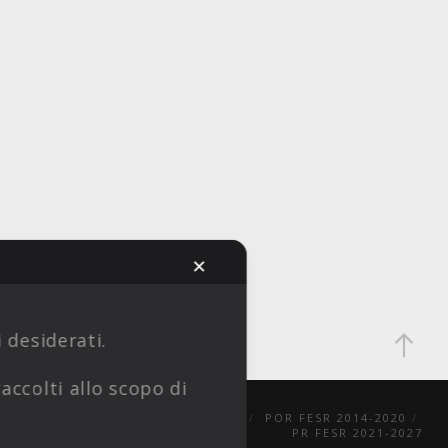
✕
i desiderati.
accolti allo scopo di
PRIVACY POLICY
COOKIE POLICY
POR FESR 2014-2020
PR FESR 2021-2027