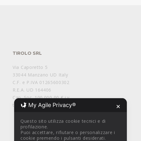
TIROLO SRL
Via Caporetto 5
33044 Manzano UD Italy
C.F. e P.IVA 01265600302
R.E.A. UD 164406
Cap. Soc. 100.000,00 € i.v.
My Agile Privacy®
tirolosrl@legalmail.it
✕
Questo sito utilizza cookie tecnici e di
profilazione.
Puoi accettare, rifiutare o personalizzare i
cookie premendo i pulsanti desiderati.