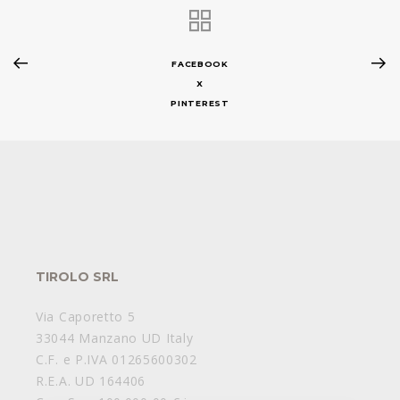
FACEBOOK
X
PINTEREST
TIROLO SRL
Via Caporetto 5
33044 Manzano UD Italy
C.F. e P.IVA 01265600302
R.E.A. UD 164406