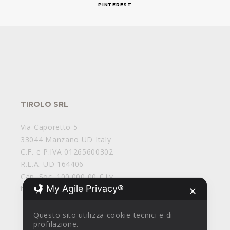
PINTEREST
TIROLO SRL
Via Caporetto 5
33044 Manzano UD Italy
C.F. e P.IVA 01265600302
R.E.A. UD 164406
Cap. Soc. 100.000,00 € i.v.
My Agile Privacy®
tirolosrl@legalmail.it
✕
Questo sito utilizza cookie tecnici e di
profilazione.