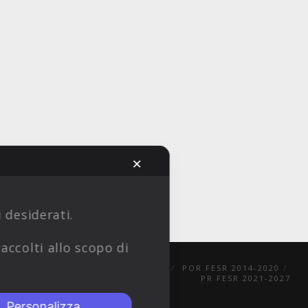
✕
i desiderati.
accolti allo scopo di
PRIVACY POLICY
COOKIE POLICY
POR FESR 2014-2020
PR FESR 2021-2027
Personalizza