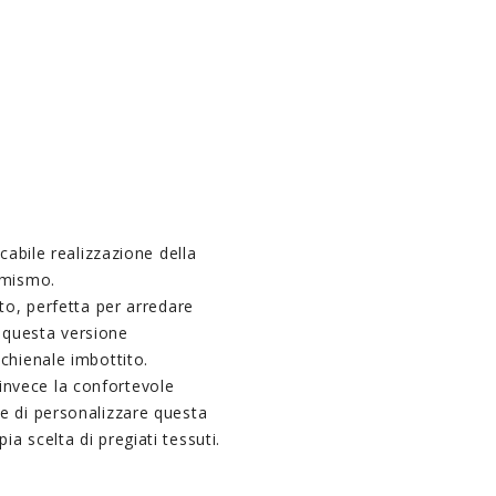
ccabile realizzazione della
amismo.
oto, perfetta per arredare
In questa versione
chienale imbottito.
nvece la confortevole
e di personalizzare questa
a scelta di pregiati tessuti.