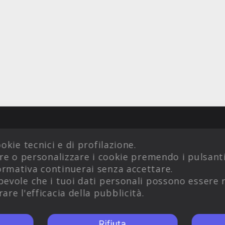
okie tecnici e di profilazione.
are o personalizzare i cookie premendo i pulsant
rmativa continuerai senza accettare.
evole che i tuoi dati personali possono essere r
are l'efficacia della pubblicità.
CONDIZIONI DI VENDITA
Rifiuta